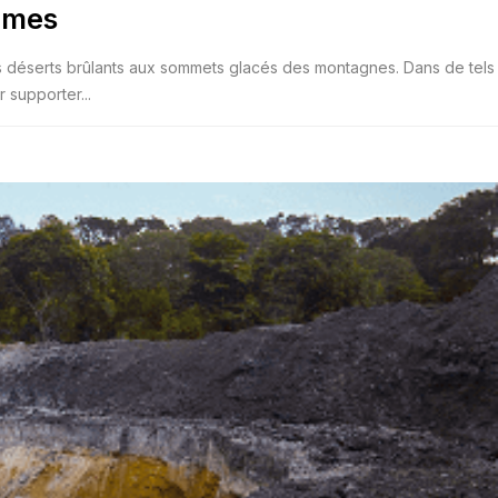
êmes
s déserts brûlants aux sommets glacés des montagnes. Dans de tels
 supporter...