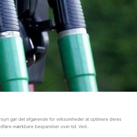
ensyn gør det afgørende for virksomheder at optimere deres
føre mærkbare besparelser over tid. Ved...