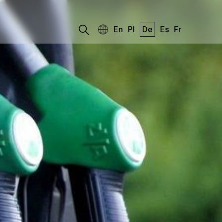
En
Pl
De
Es
Fr