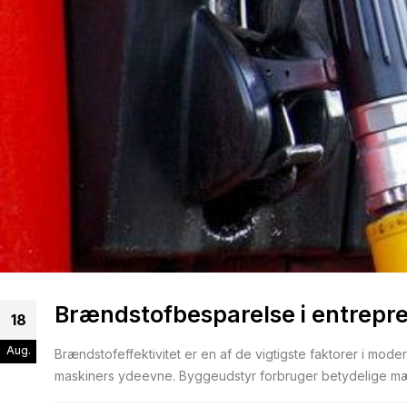
Brændstofbesparelse i entrepre
18
Aug.
Brændstofeffektivitet er en af de vigtigste faktorer i m
maskiners ydeevne. Byggeudstyr forbruger betydelige mæn