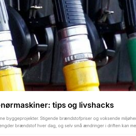
nørmaskiner: tips og livshacks
oderne byggeprojekter. Stigende brændstofpriser og voksende miljøh
gder brændstof hver dag, og selv små ændringer i driften kan med