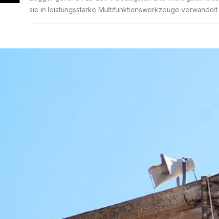
sie in leistungsstarke Multifunktionswerkzeuge verwandelt 